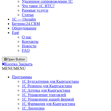
Удаленное сопровождение 1С
Что такое 1С ИТС?
Разовые услуги
Статьи
1С — Онлайн
Битрикс24.CRM
Оборудование
Ещё
О нас
Контакты
Новости
FAQ
Open Button
Кнопка Закрыть
MENU
MENU
Программы
1С Бухгалтерия для Кыргызстана
1С Розница для Кыргызстана
1С Аптека для Кыргызстана
1С Управление торговлей
1С Управление нашей фирмой
1С Фармация для Кыргызстана
1С Лицензии