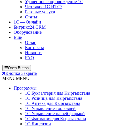
Удаленное сопровождение 1С
Что такое 1С ИТС?
Разовые услуги
Статьи
1С — Онлайн
Битрикс24.CRM
Оборудование
Ещё
О нас
Контакты
Новости
FAQ
Open Button
Кнопка Закрыть
MENU
MENU
Программы
1С Бухгалтерия для Кыргызстана
1С Розница для Кыргызстана
1С Аптека для Кыргызстана
1С Управление торговлей
1С Управление нашей фирмой
1С Фармация для Кыргызстана
1С Лицензии