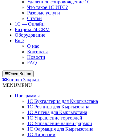
Удаленное сопровождение 1С
Что такое 1С ИТС?
Разовые услуги
Статьи
1С — Онлайн
Битрикс24.CRM
Оборудование
Ещё
О нас
Контакты
Новости
FAQ
Open Button
Кнопка Закрыть
MENU
MENU
Программы
1С Бухгалтерия для Кыргызстана
1С Розница для Кыргызстана
1С Аптека для Кыргызстана
1С Управление торговлей
1С Управление нашей фирмой
1С Фармация для Кыргызстана
1С Лицензии