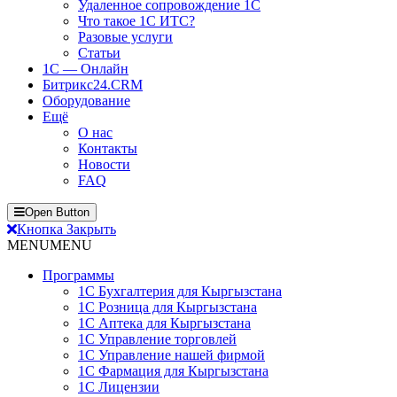
Удаленное сопровождение 1С
Что такое 1С ИТС?
Разовые услуги
Статьи
1С — Онлайн
Битрикс24.CRM
Оборудование
Ещё
О нас
Контакты
Новости
FAQ
Open Button
Кнопка Закрыть
MENU
MENU
Программы
1С Бухгалтерия для Кыргызстана
1С Розница для Кыргызстана
1С Аптека для Кыргызстана
1С Управление торговлей
1С Управление нашей фирмой
1С Фармация для Кыргызстана
1С Лицензии